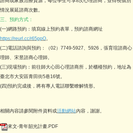
諮商或家族治療資源，每位學生可享8次心理諮商，並得視個別
情況展延諮商次數。
三、預約方式：
(一)網路預約：填寫線上預約表單，預約諮商網址
https://reurl.cc/r65ppO
。
(二)電話諮詢與預約：（02）7749-5927、5926，張育瑄諮商心
理師、宋昱諮商心理師。
(三)現場預約：前往師大心田心理諮商所，於櫃檯預約，地址為
臺北市大安區青田街5巷16號。
(四)預約完成後，將有專人電話聯繫瞭解情形。
相關內容請參閱附件資料或
活動網站
內容，謝謝。
來文-青年韶光計畫.PDF