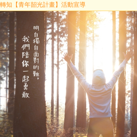
轉知【青年韶光計畫】活動宣導