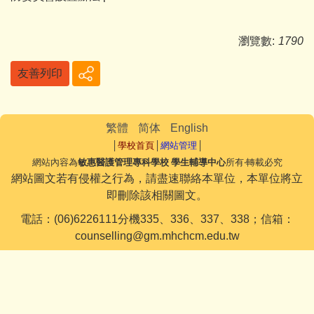
瀏覽數:
1790
友善列印
繁體
简体
English
│
學校首頁
│
網站管理
│
網站內容為
敏惠醫護管理專科學校 學生輔導中心
所有‧轉載必究
網站圖文若有侵權之行為，請盡速聯絡本單位，本單位將立
即刪除該相關圖文。
電話：(06)6226111分機335、336、337、338；信箱：
counselling@gm.mhchcm.edu.tw