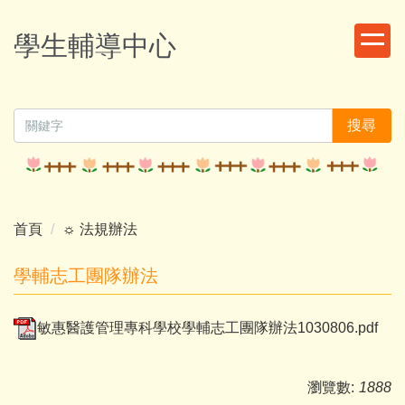
跳
到
學生輔導中心
主
要
內
容
搜尋
區
首頁
☼ 法規辦法
學輔志工團隊辦法
敏惠醫護管理專科學校學輔志工團隊辦法1030806.pdf
瀏覽數:
1888