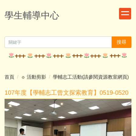
跳
到
學生輔導中心
主
要
內
容
搜尋
區
首頁
☼ 活動剪影
學輔志工活動(請參閱資源教室網頁)
107年度【學輔志工曾文探索教育】0519-0520