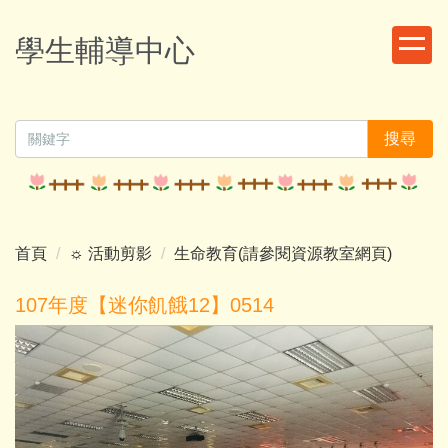
跳
到
學生輔導中心
主
要
內
容
搜尋
區
首頁
☼ 活動剪影
生命教育(請參閱資源教室網頁)
107年度【迷你飢餓12】0514