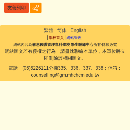
友善列印
繁體
简体
English
│
學校首頁
│
網站管理
│
網站內容為
敏惠醫護管理專科學校 學生輔導中心
所有‧轉載必究
網站圖文若有侵權之行為，請盡速聯絡本單位，本單位將立
即刪除該相關圖文。
電話：(06)6226111分機335、336、337、338；信箱：
counselling@gm.mhchcm.edu.tw