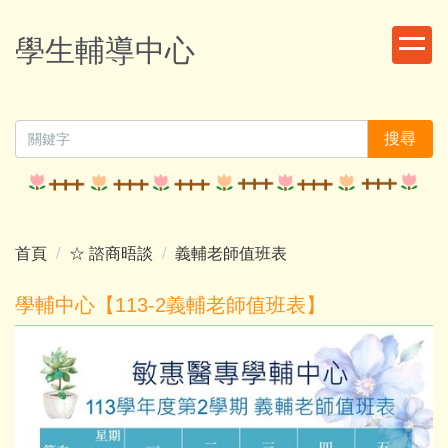
跳
到
學生輔導中心
主
要
內
容
搜尋
區
首頁
☆ 諮商晤談
義輔老師值班表
學輔中心【113-2義輔老師值班表】