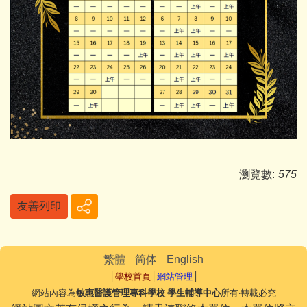
瀏覽數:
575
友善列印
繁體
简体
English
│
學校首頁
│
網站管理
│
網站內容為
敏惠醫護管理專科學校 學生輔導中心
所有‧轉載必究