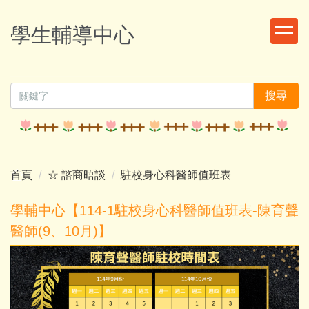
跳
到
學生輔導中心
主
要
內
容
搜尋
區
首頁
☆ 諮商晤談
駐校身心科醫師值班表
學輔中心【114-1駐校身心科醫師值班表-陳育聲
醫師(9、10月)】