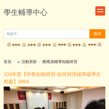
跳
到
學生輔導中心
主
要
內
容
搜尋
區
首頁
☼ 活動剪影
教職員輔導知能研習
103年度【特教知能研習-如何與情緒障礙學生
相處】0904