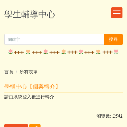
跳
到
學生輔導中心
主
要
內
容
搜尋
區
首頁
所有表單
學輔中心【個案轉介】
請由系統登入後進行轉介
瀏覽數:
1541