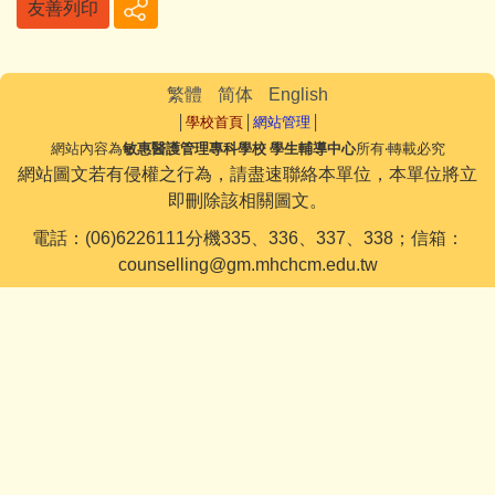
友善列印
繁體
简体
English
│
學校首頁
│
網站管理
│
網站內容為
敏惠醫護管理專科學校 學生輔導中心
所有‧轉載必究
網站圖文若有侵權之行為，請盡速聯絡本單位，本單位將立
即刪除該相關圖文。
電話：(06)6226111分機335、336、337、338；信箱：
counselling@gm.mhchcm.edu.tw