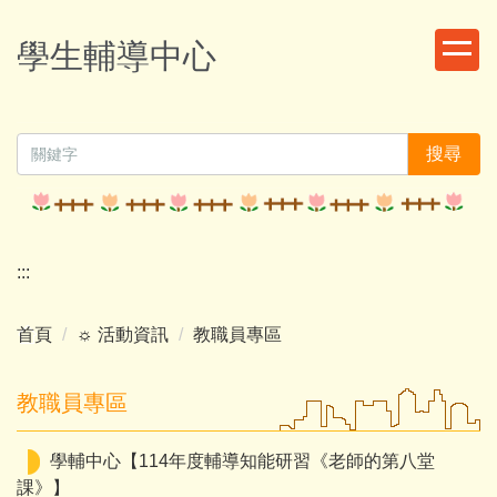
跳
到
學生輔導中心
主
要
內
容
搜尋
區
:::
首頁
☼ 活動資訊
教職員專區
教職員專區
學輔中心【114年度輔導知能研習《老師的第八堂
課》】